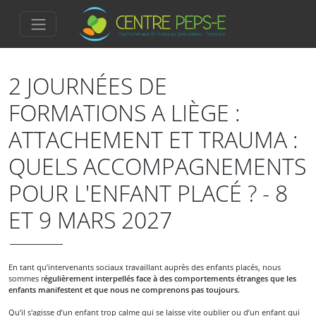
2 JOURNÉES DE
FORMATIONS A LIÈGE :
ATTACHEMENT ET TRAUMA :
QUELS ACCOMPAGNEMENTS
POUR L'ENFANT PLACÉ ? - 8
ET 9 MARS 2027
En tant qu’intervenants sociaux travaillant auprès des enfants placés, nous
sommes r
égulièrement interpellés face à des comportements étranges que les
enfants manifestent et que nous ne comprenons pas toujours.
Qu’il s'agisse d’un enfant trop calme qui se laisse vite oublier ou d’un enfant qui