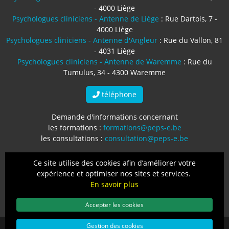
- 4000 Liège
Psychologues cliniciens - Antenne de Liège
: Rue Dartois, 7 -
4000 Liège
Psychologues cliniciens - Antenne d'Angleur
: Rue du Vallon, 81
- 4031 Liège
Psychologues cliniciens - Antenne de Waremme
: Rue du
Tumulus, 34 - 4300 Waremme
téléphone
Demande d'informations concernant
les formations :
formations@peps-e.be
les consultations :
consultation@peps-e.be
Numéro d'entreprise : BE0764.709.495
Ce site utilise des cookies afin d’améliorer votre
expérience et optimiser nos sites et services.
Protection des données
-
Mentions légales
-
Conditions
En savoir plus
générales
Accepter les cookies
Gestion des cookies