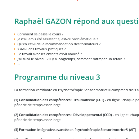
Raphaël GAZON répond aux quest
Comment se passe le cours ?
Je n'ai jamis été assistant·e, est-ce problématique ?
Qu'en est-il de la recommandation des formateurs ?
Y a-t-il des travaux pratiques ?
Le travail avec les enfants est-il abordé ?
J'ai suivi le niveau 2 il y a longtemps, comment rattraper un retard ?
...
Programme du niveau 3
La formation certifiante en Psychothérapie Sensorimotrice® comprend trois 
(1) Consolidation des compétences : Traumatisme (CCT)
- en ligne : chaque p
période de temps assez large.
(2) Consolidation des compétences : Développemental (CCD)
- en ligne : cha
période de temps assez large.
(3) Formation intégrative avancée en Psychothérapie Sensorimotrice®
(AIT)
-