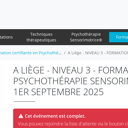
Techniques
Psychothérapie
tations
Forma
thérapeutiques
Sensorimotrice®
certifiante en Psychothérapie Sensorimotrice®
A Liège - NIVEAU 3 - FORMATION CERTIFIANT
A LIÈGE - NIVEAU 3 - FORM
PSYCHOTHÉRAPIE SENSORI
1ER SEPTEMBRE 2025
Cet événement est complet.
Vous pouvez rejoindre la liste d'attente via le bouton c