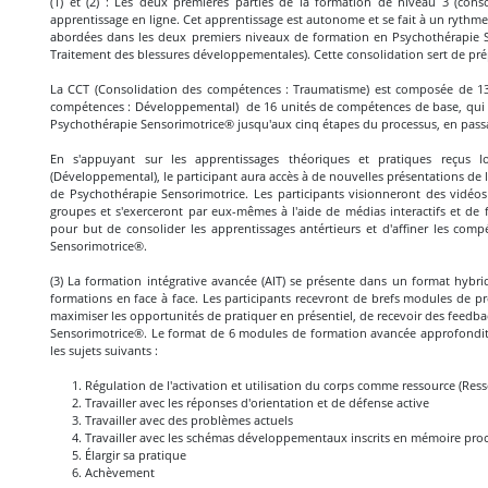
(1) et (2) : Les deux premières parties de la formation de niveau 3 (co
apprentissage en ligne. Cet apprentissage est autonome et se fait à un rythme
abordées dans les deux premiers niveaux de formation en Psychothérapie S
Traitement des blessures développementales). Cette consolidation sert de pré
La CCT (Consolidation des compétences : Traumatisme) est composée de 13
compétences : Développemental) de 16 unités de compétences de base, qui gu
Psychothérapie Sensorimotrice® jusqu'aux cinq étapes du processus, en passa
En s'appuyant sur les apprentissages théoriques et pratiques reçus
(Développemental), le participant aura accès à de nouvelles présentations de l
de Psychothérapie Sensorimotrice. Les participants visionneront des vidéos 
groupes et s'exerceront par eux-mêmes à l'aide de médias interactifs et de fe
pour but de consolider les apprentissages antértieurs et d'affiner les comp
Sensorimotrice®.
(3) La formation intégrative avancée (AIT) se présente dans un format hybri
formations en face à face. Les participants recevront de brefs modules de pr
maximiser les opportunités de pratiquer en présentiel, de recevoir des feedba
Sensorimotrice®. Le format de 6 modules de formation avancée approfondit l'
les sujets suivants :
Régulation de l'activation et utilisation du corps comme ressource (Res
Travailler avec les réponses d'orientation et de défense active
Travailler avec des problèmes actuels
Travailler avec les schémas développementaux inscrits en mémoire pr
Élargir sa pratique
Achèvement