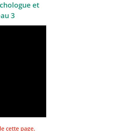
chologue et
eau 3
de cette page.