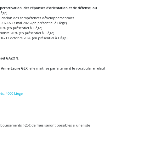
eractivation, des réponses d’orientation et de défense, ou
iège)
lidation des compétences développementales
:
21-22-23 mai 2026 (en présentiel à Liège)
2026 (en présentiel à Liège)
embre 2026 (en présentiel à Liège)
16-17 octobre 2026 (en présentiel à Liège)
aël GAZON
.
r
Anne-Laure GEX
, elle maitrise parfaitement le vocabulaire relatif
és, 4000 Liège
boursements (-25€ de frais) seront possibles si une liste