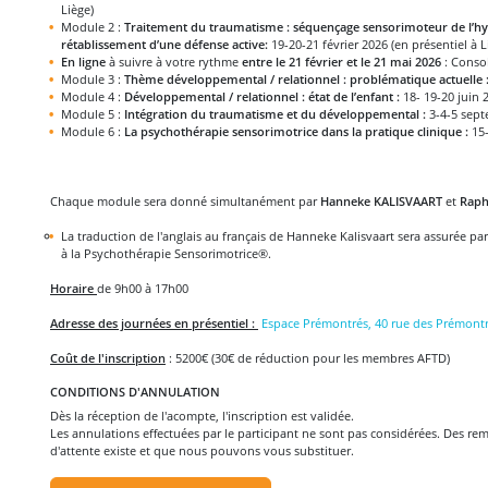
Liège)
Module 2 :
Traitement du traumatisme : séquençage sensorimoteur de l’hyp
rétablissement d’une défense active:
19-20-21 février 2026 (en présentiel à L
En ligne
à suivre à votre rythme
entre le 21 février et le 21 mai 2026
: Conso
Module 3 :
Thème développemental / relationnel : problématique actuelle 
Module 4 :
Développemental / relationnel : état de l’enfant :
18- 19-20 juin 
Module 5 :
Intégration du traumatisme et du développemental :
3-4-5 sept
Module 6 :
La psychothérapie sensorimotrice dans la pratique clinique :
15-
Chaque module sera donné simultanément par
Hanneke KALISVAART
et
Raph
La traduction de l'anglais au français de Hanneke Kalisvaart sera assurée pa
à la Psychothérapie Sensorimotrice®.
Horaire
de 9h00 à 17h00
Adresse des journées en présentiel :
Espace Prémontrés, 40 rue des Prémontr
Coût de l'inscription
: 5200€ (30€ de réduction pour les membres AFTD)
CONDITIONS D'ANNULATION
Dès la réception de l'acompte, l'inscription est validée.
Les annulations effectuées par le participant ne sont pas considérées. Des rem
d'attente existe et que nous pouvons vous substituer.