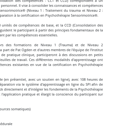
nsolidation des compétences - CCT et CCD) correspondent à un
 personnel. Il vise à consolider les connaissances et compétences
ensorimotrice® (Niveau 1 : Traitement du trauma et Niveau 2 :
paration à la certification en Psychothérapie Sensorimotrice®.
 unités de compétences de base, et la CCD (Consolidation des
ident le participant à partir des principes fondamentaux de la
nt par les compétences essentielles.
 lors des formations de Niveau 1 (Trauma) et de Niveau 2
a part de Pat Ogden et d'autres membres de l'équipe de l'Institut
de pratique clinique, participeront à des discussions en petits
uilles de travail. Ces différentes modalités d'apprentissage ont
étences existantes en vue de la certification en Psychothérapie
de (en présentiel, avec un soutien en ligne), avec 108 heures de
éparation via le système d'apprentissage en ligne du SPI afin de
ck directement et d'intégrer les fondements de la Psychothérapie
application pratique et élargit la conscience du participant sur
sources somatiques)
océdurale