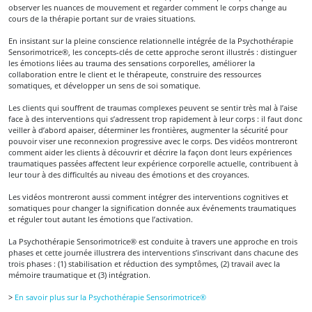
observer les nuances de mouvement et regarder comment le corps change au
cours de la thérapie portant sur de vraies situations.
En insistant sur la pleine conscience relationnelle intégrée de la Psychothérapie
Sensorimotrice®, les concepts-clés de cette approche seront illustrés : distinguer
les émotions liées au trauma des sensations corporelles, améliorer la
collaboration entre le client et le thérapeute, construire des ressources
somatiques, et développer un sens de soi somatique.
Les clients qui souffrent de traumas complexes peuvent se sentir très mal à l’aise
face à des interventions qui s’adressent trop rapidement à leur corps : il faut donc
veiller à d’abord apaiser, déterminer les frontières, augmenter la sécurité pour
pouvoir viser une reconnexion progressive avec le corps. Des vidéos montreront
comment aider les clients à découvrir et décrire la façon dont leurs expériences
traumatiques passées affectent leur expérience corporelle actuelle, contribuent à
leur tour à des difficultés au niveau des émotions et des croyances.
Les vidéos montreront aussi comment intégrer des interventions cognitives et
somatiques pour changer la signification donnée aux événements traumatiques
et réguler tout autant les émotions que l’activation.
La Psychothérapie Sensorimotrice® est conduite à travers une approche en trois
phases et cette journée illustrera des interventions s’inscrivant dans chacune des
trois phases : (1) stabilisation et réduction des symptômes, (2) travail avec la
mémoire traumatique et (3) intégration.
>
En savoir plus sur la Psychothérapie Sensorimotrice®