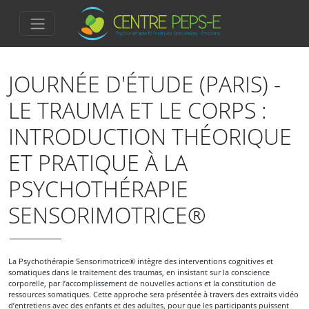
JOURNÉE D'ÉTUDE (PARIS) -
LE TRAUMA ET LE CORPS :
INTRODUCTION THÉORIQUE
ET PRATIQUE À LA
PSYCHOTHÉRAPIE
SENSORIMOTRICE®
La Psychothérapie Sensorimotrice® intègre des interventions cognitives et
somatiques dans le traitement des traumas, en insistant sur la conscience
corporelle, par l’accomplissement de nouvelles actions et la constitution de
ressources somatiques. Cette approche sera présentée à travers des extraits vidéo
d’entretiens avec des enfants et des adultes, pour que les participants puissent