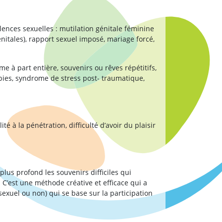
ences sexuelles : mutilation génitale féminine
génitales), rapport sexuel imposé, mariage forcé,
e à part entière, souvenirs ou rêves répétitifs,
ies, syndrome de stress post- traumatique,
té à la pénétration, difficulté d’avoir du plaisir
lus profond les souvenirs difficiles qui
C’est une méthode créative et efficace qui a
exuel ou non) qui se base sur la participation