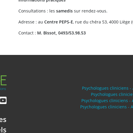
Consultations : les
samedis
sur rendez-vous.
Adresse : au
Centre PEPS-E
, rue du chéra 53, 4000 Liège (
Contact :
M. Bissot, 0493/53.98.53
Psychologues cliniciens -
Psychologues clinici
Psychologues cliniciens -
Psychologues cliniciens 
es
ls