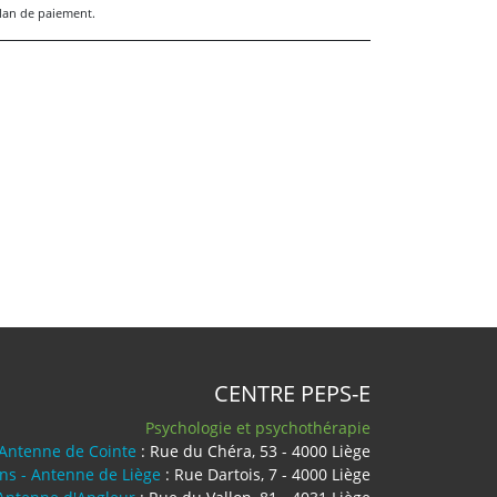
lan de paiement.
CENTRE PEPS-E
Psychologie et psychothérapie
 Antenne de Cointe
: Rue du Chéra, 53 - 4000 Liège
ens - Antenne de Liège
: Rue Dartois, 7 - 4000 Liège