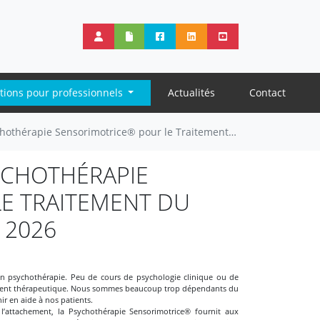
tions pour professionnels
Actualités
Contact
 Sensorimotrice® pour le Traitement du Trauma - dès le 5 février 2026
SYCHOTHÉRAPIE
E TRAITEMENT DU
 2026
 en psychothérapie. Peu de cours de psychologie clinique ou de
gement thérapeutique. Nous sommes beaucoup trop dépendants du
ir en aide à nos patients.
 l’attachement, la Psychothérapie Sensorimotrice® fournit aux