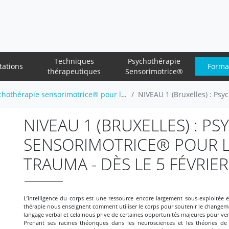
Techniques
Psychothérapie
tations
Forma
thérapeutiques
Sensorimotrice®
rapie sensorimotrice® pour le traitement du trauma
NIVEAU 1 (Bruxelles) : Psychothérapie
NIVEAU 1 (BRUXELLES) : P
SENSORIMOTRICE® POUR L
TRAUMA - DÈS LE 5 FÉVRIER
L’intelligence du corps est une ressource encore largement sous-exploitée
thérapie nous enseignent comment utiliser le corps pour soutenir le chan
langage verbal et cela nous prive de certaines opportunités majeures pour ven
Prenant ses racines théoriques dans les neurosciences et les théories de