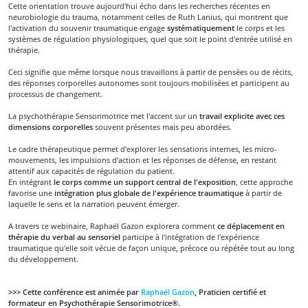
Cette orientation trouve aujourd'hui écho dans les recherches récentes en
neurobiologie du trauma, notamment celles de Ruth Lanius, qui montrent que
l'activation du souvenir traumatique engage
systématiquement
le corps et les
systèmes de régulation physiologiques, quel que soit le point d'entrée utilisé en
thérapie.
Ceci signifie que même lorsque nous travaillons à partir de pensées ou de récits,
des réponses corporelles autonomes sont toujours mobilisées et participent au
processus de changement.
La psychothérapie Sensorimotrice met l'accent sur un
travail explicite avec ces
dimensions corporelles
souvent présentes mais peu abordées.
Le cadre thérapeutique permet d'explorer les sensations internes, les micro-
mouvements, les impulsions d'action et les réponses de défense, en restant
attentif aux capacités de régulation du patient.
En intégrant
le corps comme un support central de l'exposition
, cette approche
favorise une
intégration plus globale de l'expérience traumatique
à partir de
laquelle le sens et la narration peuvent émerger.
A travers ce webinaire, Raphaël Gazon explorera comment
ce déplacement en
thérapie du verbal au sensoriel
participe à l'intégration de l'expérience
traumatique qu'elle soit vécue de façon unique, précoce ou répétée tout au long
du développement.
>>> Cette conférence est animée par
Raphaël Gazon
, Praticien certifié et
formateur en Psychothérapie Sensorimotrice®.