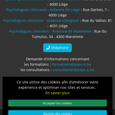
- 4000 Liège
Psychologues cliniciens - Antenne de Liège
: Rue Dartois, 7 -
4000 Liège
Psychologues cliniciens - Antenne d'Angleur
: Rue du Vallon, 81
- 4031 Liège
Psychologues cliniciens - Antenne de Waremme
: Rue du
Tumulus, 34 - 4300 Waremme
téléphone
Demande d'informations concernant
les formations :
formations@peps-e.be
les consultations :
consultation@peps-e.be
Numéro d'entreprise : BE0764.709.495
Ce site utilise des cookies afin d’améliorer votre
expérience et optimiser nos sites et services.
Protection des données
-
Mentions légales
-
Conditions
En savoir plus
générales
Accepter les cookies
Gestion des cookies