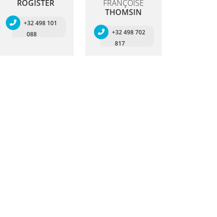
ROGISTER
FRANÇOISE
THOMSIN
+32 498 101
+32 498 702
088
817