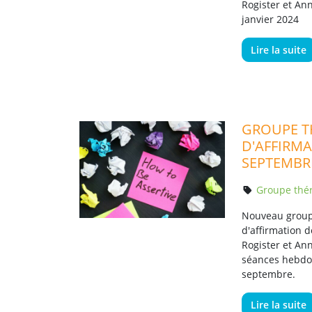
Rogister et An
janvier 2024
Lire la suite
GROUPE T
D'AFFIRMA
SEPTEMBR
Groupe thé
Nouveau group
d'affirmation d
Rogister et An
séances hebdom
septembre.
Lire la suite