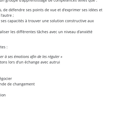
t un groupe d’apprentissage de compétences telles que :
ts, de défendre ses points de vue et d’exprimer ses idées et
l’autre ;
 ses capacités à trouver une solution constructive aux
liser les différentes tâches avec un niveau d’anxiété
tes :
er à ses émotions afin de les réguler »
tons lors d’un échange avec autrui
égocier
mande de changement
tion