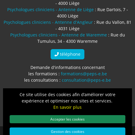
- 4000 Liège
Psychologues cliniciens - Antenne de Liège
: Rue Dartois, 7 -
4000 Liège
Psychologues cliniciens - Antenne d'Angleur
: Rue du Vallon, 81
- 4031 Liège
Psychologues cliniciens - Antenne de Waremme
: Rue du
Tumulus, 34 - 4300 Waremme
téléphone
Demande d'informations concernant
les formations :
formations@peps-e.be
les consultations :
consultation@peps-e.be
Numéro d'entreprise : BE0764.709.495
Ce site utilise des cookies afin d’améliorer votre
expérience et optimiser nos sites et services.
Protection des données
-
Mentions légales
-
Conditions
En savoir plus
générales
Accepter les cookies
Gestion des cookies
Copyright © 2026
Centre PEPS-E
. Tous droits réservés.