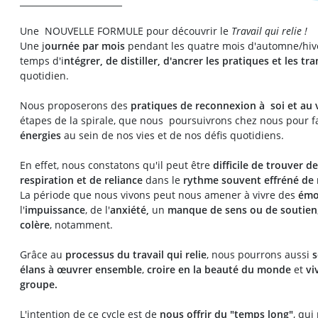
________________________
Une NOUVELLE FORMULE pour découvrir le
Travail qui relie !
Une j
ournée par mois
pendant les quatre mois d'automne/hiver
temps d'i
ntégrer, de distiller, d'ancrer les pratiques et les t
quotidien.
Nous proposerons des
pratiques de reconnexion à soi et au 
étapes de la spirale, que nous poursuivrons chez nous pour f
énergies
au sein de nos vies et de nos défis quotidiens.
En effet, nous constatons qu'il peut être
difficile de trouver d
respiration et de reliance
dans le
rythme souvent effréné de 
La période que nous vivons peut nous amener à vivre des
émot
l'
impuissance
, de l'
anxiété,
un
manque de sens ou de soutien
colère
, notamment.
Grâce au
processus du travail qui relie
, nous pourrons aussi
s
élans
à œuvrer ensemble
,
croire en la beauté du monde
et
vi
groupe.
L'intention de ce cycle est de
nous offrir du "temps long"
, qui