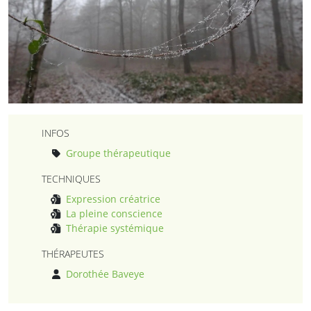
INFOS
Groupe thérapeutique
TECHNIQUES
Expression créatrice
La pleine conscience
Thérapie systémique
THÉRAPEUTES
Dorothée Baveye