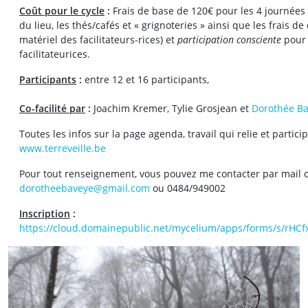
Coût pour le cycle
:
Frais de base de 120€ pour les 4 journées 
du lieu, les thés/cafés et « grignoteries » ainsi que les frais 
matériel des facilitateurs-rices) et
participation consciente
pour 
facilitateurices.
Participants
:
entre 12 et 16 participants,
Co-facilité par
:
Joachim Kremer, Tylie Grosjean et
Dorothée B
Toutes les infos sur la page agenda, travail qui relie et partici
www.terreveille.be
Pour tout renseignement, vous pouvez me contacter par mail 
dorotheebaveye@gmail.com
ou 0484/949002
Inscription
:
https://cloud.domainepublic.net/mycelium/apps/forms/s/rH