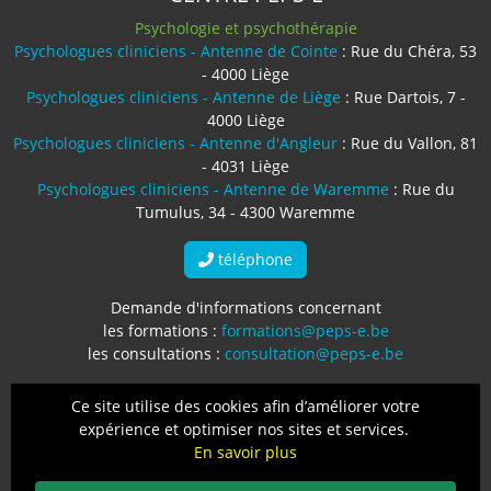
Psychologie et psychothérapie
Psychologues cliniciens - Antenne de Cointe
: Rue du Chéra, 53
- 4000 Liège
Psychologues cliniciens - Antenne de Liège
: Rue Dartois, 7 -
4000 Liège
Psychologues cliniciens - Antenne d'Angleur
: Rue du Vallon, 81
- 4031 Liège
Psychologues cliniciens - Antenne de Waremme
: Rue du
Tumulus, 34 - 4300 Waremme
téléphone
Demande d'informations concernant
les formations :
formations@peps-e.be
les consultations :
consultation@peps-e.be
Numéro d'entreprise : BE0764.709.495
Ce site utilise des cookies afin d’améliorer votre
expérience et optimiser nos sites et services.
Protection des données
-
Mentions légales
-
Conditions
En savoir plus
générales